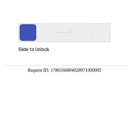
? ?
? ?
首页
资讯中心
技术
产品展示
配合料
科技料
播恩331猪营养系统
产品展示
配合料