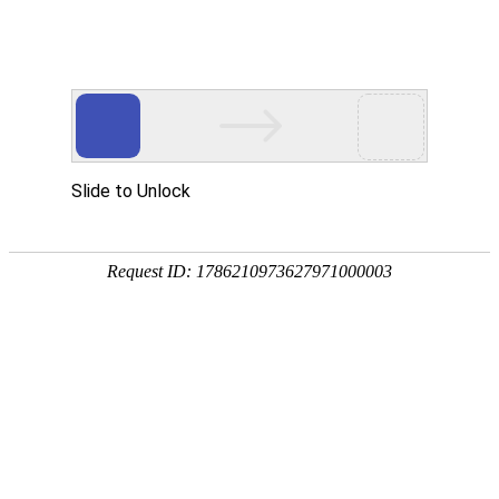
? ?
? ?
首页
资讯中心
技术
企业资讯推荐
行业协会到访交
流 赋能钦州播恩
建设广....