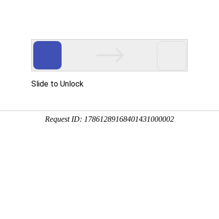
页
资讯中心
技术研发
产品服务
社会责任
投
外购运输回来的仔猪大规模发
2016-06-24