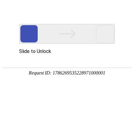
? ?
? ?
首页
资讯中心
技术
企业资讯推荐
掌握好人工
行业协会到访交
流 赋能钦州播恩
建设广....