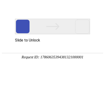
? ?
? ?
首页
资讯中心
技术
企业资讯推荐
除夕
行业协会到访交
流 赋能钦州播恩
建设广....