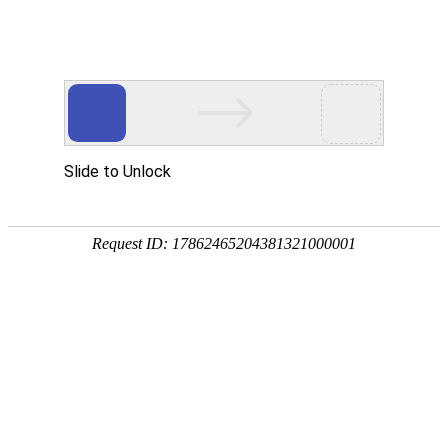
? ?
? ?
首页
资讯中心
技术
企业资讯推荐
母仔一
行业协会到访交
流 赋能钦州播恩
建设广....